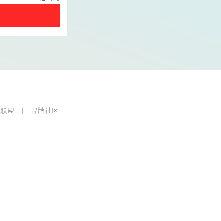
售联盟
|
品牌社区